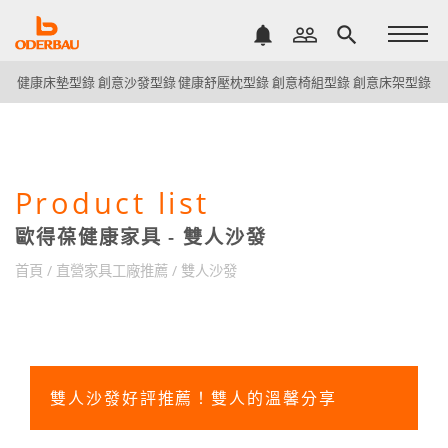
notifications
people_outline
search
健康床墊型錄
創意沙發型錄
健康舒壓枕型錄
創意椅組型錄
創意床架型錄
Product list
歐得葆健康家具 - 雙人沙發
首頁
/
直營家具工廠推薦
/
雙人沙發
雙人沙發好評推薦！雙人的溫馨分享