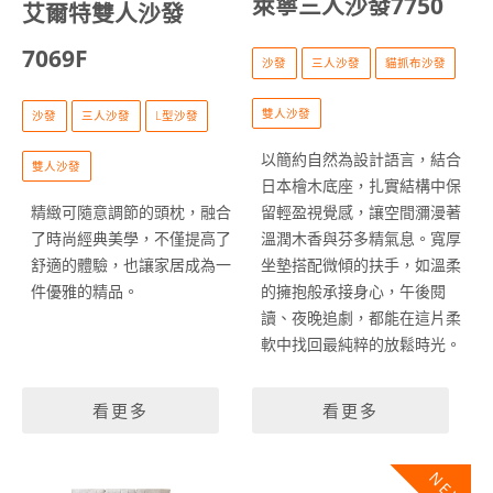
萊寧三人沙發7750
艾爾特雙人沙發
7069F
沙發
三人沙發
貓抓布沙發
雙人沙發
沙發
三人沙發
L型沙發
以簡約自然為設計語言，結合
雙人沙發
日本檜木底座，扎實結構中保
留輕盈視覺感，讓空間瀰漫著
精緻可隨意調節的頭枕，融合
溫潤木香與芬多精氣息。寬厚
了時尚經典美學，不僅提高了
坐墊搭配微傾的扶手，如溫柔
舒適的體驗，也讓家居成為一
的擁抱般承接身心，午後閱
件優雅的精品。
讀、夜晚追劇，都能在這片柔
軟中找回最純粹的放鬆時光。
看更多
看更多
NEW