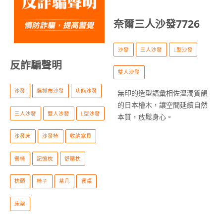
奈爾三人沙發7726
沙發
三人沙發
L型沙發
反詐騙聲明
雙人沙發
沙發
貓抓布沙發
功能沙發
無印的造型語彙相佐溫潤質韻
的日本檜木，讓空間延續自然
三人沙發
雙人沙發
L型沙發
本質，放鬆身心。
沙發床
沙發椅
收納家具
餐椅
記憶枕
舒壓枕
枕頭
椅子
茶几
餐桌
床架