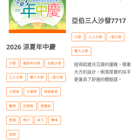
亞伯三人沙發7717
沙發
三人沙發
L型沙發
2026 涼夏年中慶
雙人沙發
沙發
貓抓布沙發
功能沙發
經得起歲月沉澱的優雅，穩重
大方的設計，俐落厚實的扶手
三人沙發
雙人沙發
L型沙發
更兼具了舒適的體驗感。
沙發床
沙發椅
收納家具
餐椅
記憶枕
舒壓枕
枕頭
椅子
茶几
餐桌
床架