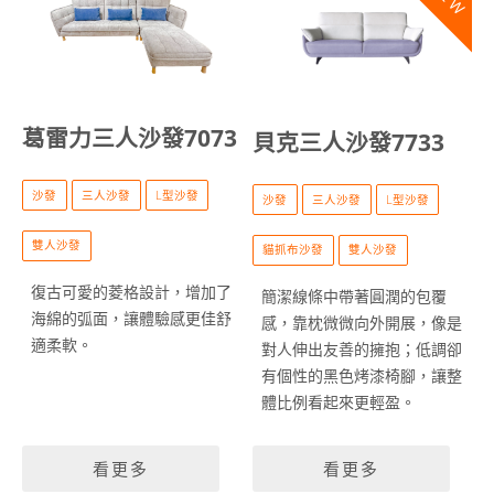
葛雷力三人沙發7073
貝克三人沙發7733
沙發
三人沙發
L型沙發
沙發
三人沙發
L型沙發
雙人沙發
貓抓布沙發
雙人沙發
復古可愛的菱格設計，增加了
簡潔線條中帶著圓潤的包覆
海綿的弧面，讓體驗感更佳舒
感，靠枕微微向外開展，像是
適柔軟。
對人伸出友善的擁抱；低調卻
有個性的黑色烤漆椅腳，讓整
體比例看起來更輕盈。
看更多
看更多