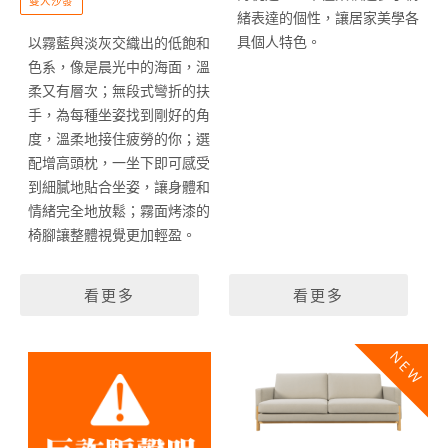
雙人沙發
緒表達的個性，讓居家美學各
具個人特色。
以霧藍與淡灰交織出的低飽和
色系，像是晨光中的海面，溫
柔又有層次；無段式彎折的扶
手，為每種坐姿找到剛好的角
度，溫柔地接住疲勞的你；選
配增高頭枕，一坐下即可感受
到細膩地貼合坐姿，讓身體和
情緒完全地放鬆；霧面烤漆的
椅腳讓整體視覺更加輕盈。
看更多
看更多
NEW