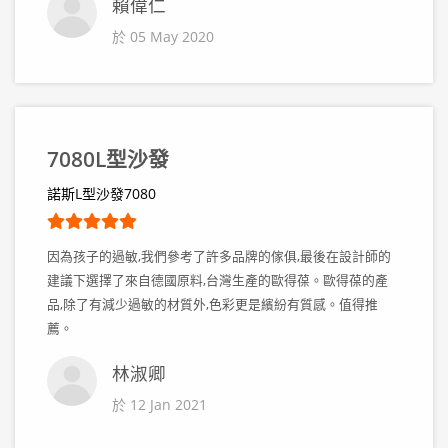
賴偉仁
於 05 May 2020
7080L型沙發
諾斯L型沙發7080
因為孩子的過敏,我們參考了許多品牌的傢俱,最後在設計師的
建議下選擇了來自德國原料,台灣生產的歐得葆。歐得葆的產
品,除了有減少過敏的材質外,色彩更是繽紛有質感。值得推
薦。
林淑卿
於 12 Jan 2021