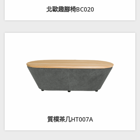
北歐趣腳椅BC020
質樸茶几HT007A