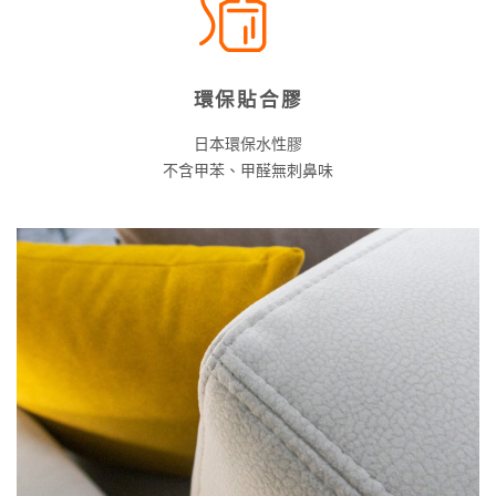
環保貼合膠
日本環保水性膠
不含甲苯、甲醛無刺鼻味