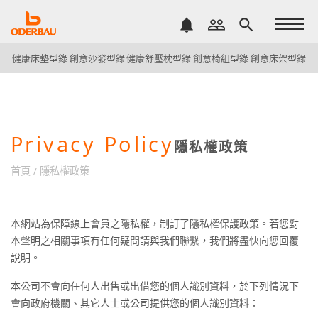
notifications
people_outline
search
健康床墊型錄
創意沙發型錄
健康舒壓枕型錄
創意椅組型錄
創意床架型錄
Privacy Policy
隱私權政策
首頁
/
隱私權政策
本網站為保障線上會員之隱私權，制訂了隱私權保護政策。若您對
本聲明之相關事項有任何疑問請與我們聯繫，我們將盡快向您回覆
說明。
本公司不會向任何人出售或出借您的個人識別資料，於下列情況下
會向政府機關、其它人士或公司提供您的個人識別資料：