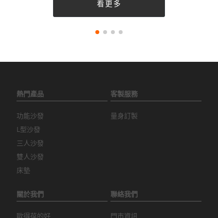
看更多
熱門產品
客製服務
功能沙發
量身訂製
L型沙發
三人沙發
雙人沙發
床墊
關於我們
聯絡我們
歐得葆的好
門市資訊