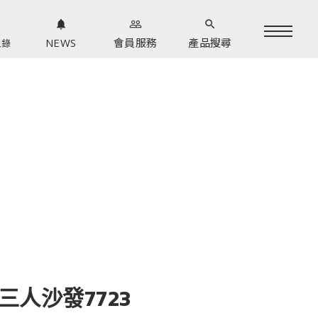
notifications
people_outline
search
NEWS
會員服務
產品搜尋
型錄
三人沙發7723