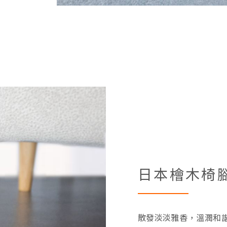
日本檜木椅
散發淡淡雅香，溫潤和