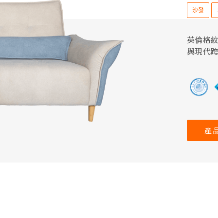
沙發
英倫格
與現代
產