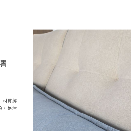
清
，材質經
色，易清