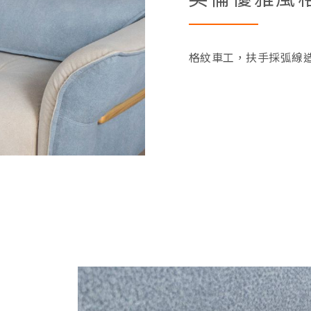
格紋車工，扶手採弧線