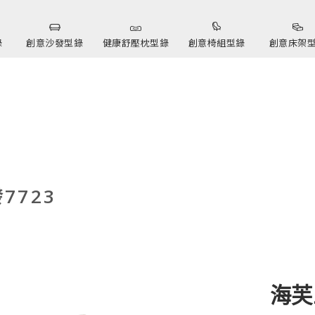
錄
創意沙發型錄
健康舒壓枕型錄
創意椅組型錄
創意床架
7723
海芙