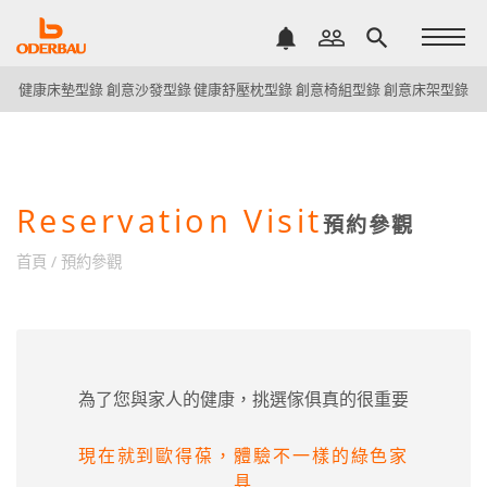
notifications
people_outline
search
健康床墊型錄
創意沙發型錄
健康舒壓枕型錄
創意椅組型錄
創意床架型錄
Reservation Visit
預約參觀
首頁
/
預約參觀
為了您與家人的健康，挑選傢俱真的很重要
現在就到歐得葆，體驗不一樣的綠色家
具