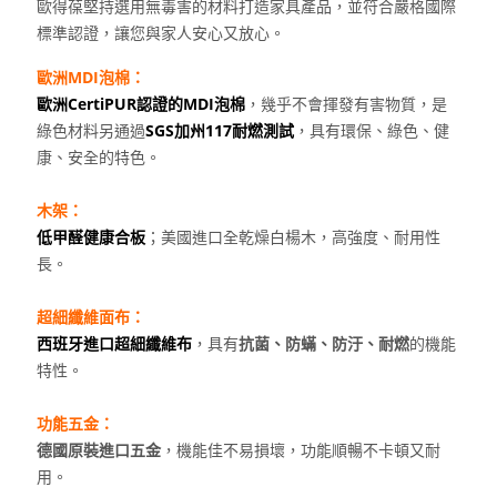
歐得葆堅持選用無毒害的材料打造家具產品，並符合嚴格國際
標準認證，讓您與家人安心又放心。
歐洲MDI泡棉：
歐洲CertiPUR認證的MDI泡棉
，幾乎不會揮發有害物質，是
綠色材料另通過
SGS加州117耐燃測試
，具有環保、綠色、健
康、安全的特色。
木架：
低甲醛健康合板
；美國進口全乾燥白楊木，高強度、耐用性
長。
超細纖維面布：
西班牙進口超細纖維布
，具有
抗菌、防蟎、防汙、耐燃
的機能
特性。
功能五金：
德國原裝進口五金
，機能佳不易損壞，功能順暢不卡頓又耐
用。