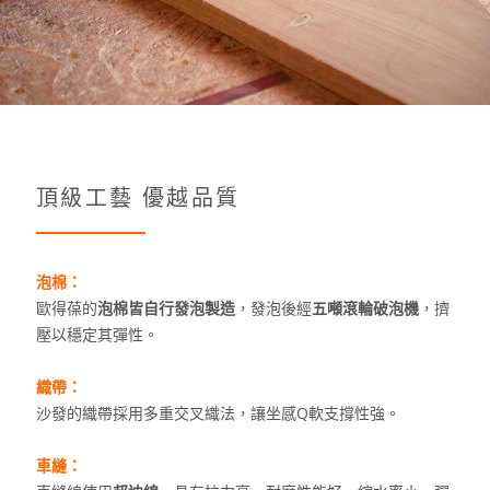
頂級工藝 優越品質
泡棉：
歐得葆的
泡棉皆自行發泡製造
，發泡後經
五噸滾輪破泡機
，擠
壓以穩定其彈性。
織帶：
沙發的織帶採用多重交叉織法，讓坐感Q軟支撐性強。
車縫：