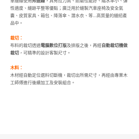
車縫線使用
邦迪線
，具有拉力高、耐磨性能好、縮水率小、彈
性適度、縫跡平整等優點；廣泛用於縫製汽車座椅及安全氣
囊、皮質家具、箱包、降落傘、潛水衣、等...高質量的縫紉產
品中。
裁切：
布料的裁切透過
電腦數位打版
及排版之後，再經
自動裁切機做
裁切
，可精準的設計客製尺寸。
木料：
木材經自動定位選料切斷機，裁切出所需尺寸，再經由專業木
工師傅進行後續加工及安裝組合。