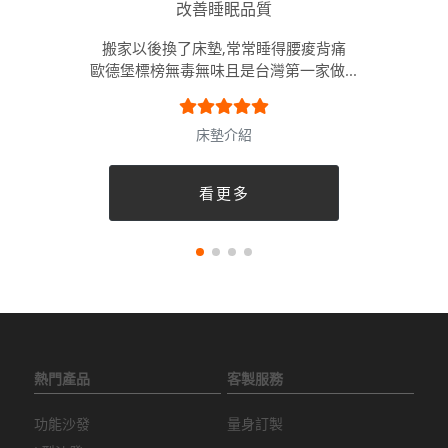
改善睡眠品質
搬家以後換了床墊,常常睡得腰痠背痛
歐德堡標榜無毒無味且是台灣第一家做...
床墊介紹
看更多
熱門產品
客製服務
功能沙發
量身訂製