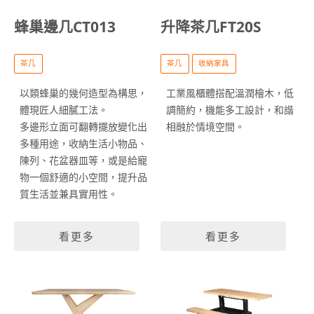
蜂巢邊几CT013
升降茶几FT20S
茶几
茶几
收納家具
以類蜂巢的幾何造型為構思，
工業風櫃體搭配溫潤檜木，低
體現匠人細膩工法。
調簡約，機能多工設計，和諧
多邊形立面可翻轉擺放變化出
相融於情境空間。
多種用途，收納生活小物品、
陳列、花盆器皿等，或是給寵
物一個舒適的小空間，提升品
質生活並兼具實用性。
看更多
看更多