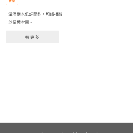
餐桌
溫潤檜木低調簡約，和諧相融
於情境空間。
看更多