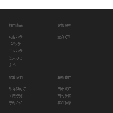
熱門產品
客製服務
功能沙發
量身訂製
L型沙發
三人沙發
雙人沙發
床墊
關於我們
聯絡我們
歐得葆的好
門市資訊
工廠導覽
預約參觀
專利介紹
客戶聯繫