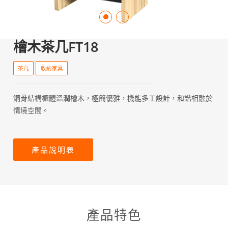
檜木茶几FT18
茶几
收納家具
鋼骨結構櫃體溫潤檜木，極簡優雅，機能多工設計，和諧相融於
情境空間。
產品說明表
產品特色