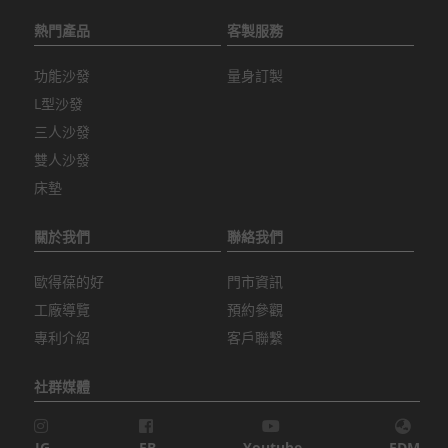
熱門產品
客製服務
功能沙發
量身訂製
L型沙發
三人沙發
雙人沙發
床墊
關於我們
聯絡我們
歐得葆的好
門市資訊
工廠導覽
預約參觀
專利介紹
客戶聯繫
社群媒體
IG
FB
Youtube
EDM