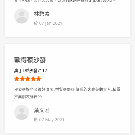
非常堅固，整體又大氣，買你們家的產品真是正確的選擇。
林碧素
於 07 Jan 2021
歐得葆沙發
奧丁L型沙發7112
沙發很好坐又很好清潔..材質很舒服 讓我的客廳美觀大方..值得
推薦朋友購買^^
葉文君
於 07 May 2021