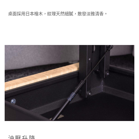
桌面採用日本檜木，紋理天然細膩，散發淡雅清香。
油壓升降