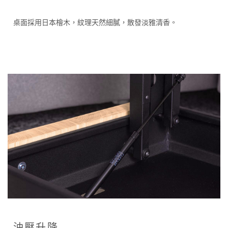
桌面採用日本檜木，紋理天然細膩，散發淡雅清香。
油壓升降