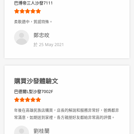
巴博帝三人沙發7111
柔軟適中，質感特殊。
鄭忠旼
於 25 May 2021
購買沙發體驗文
巴德爾L型沙發7002F
年後在高雄民族店購買，店長的解說和服務非常好，爸媽都非
常滿意，如期送到家裡，各方親朋好友都給非常高的評價。
劉桂蘭