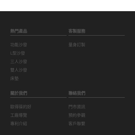
熱門產品
客製服務
功能沙發
量身訂製
L型沙發
三人沙發
雙人沙發
床墊
關於我們
聯絡我們
歐得葆的好
門市資訊
工廠導覽
預約參觀
專利介紹
客戶聯繫