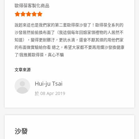
歐得葆客製化商品
說起來這也是我們家的第二套歐得葆沙發了！歐得葆全系列的
沙發居然偷偷換布面了（我這個每年回娘家領禮物的人居然不
知道），變得更耐髒汙，更抗水滴，還會不厭其煩的用他們家
的布面做實驗給你看 總之，希望大家都不要再用爛沙發換健康
了!我推薦歐得葆，真心不騙
文章來源
Hui-ju Tsai
於 08 Apr 2019
沙發