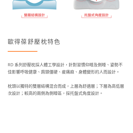
歐得葆舒壓枕特色
RD 系列舒壓枕採人體工學設計，針對習慣仰睡及側睡、姿勢不
佳影響呼吸健康、肩頸僵硬、痠痛麻、身體變形的人而設計。
枕頭以獨特的雙層結構混合而成，上層為舒適層；下層為高低層
次設計；較高的兩側為側睡區，採托盤式角度設計。