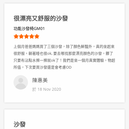
很漂亮又舒服的沙發
功能沙發椅GM01
上個月爸爸媽媽買了三個沙發，除了顏色鮮豔外，真的坐起來
很舒服，躺著睡也很ok, 要去哪找那麼漂亮顏色的沙發，髒了
只要布沾點水擦一擦就ok了！我們是坐一個月真實體驗，物超
所值，下次要買沙發還是會考慮OD
陳惠美
於 18 Nov 2020
沙發