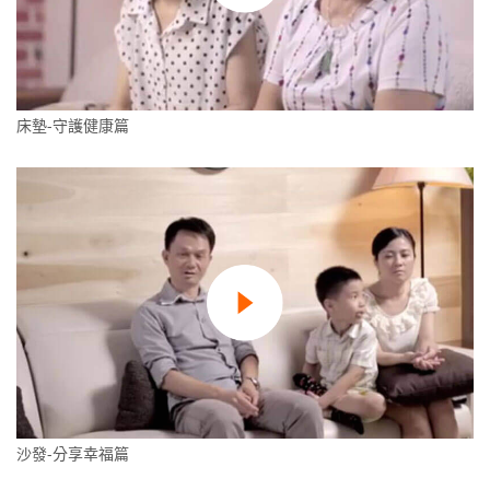
床墊-守護健康篇
沙發-分享幸福篇