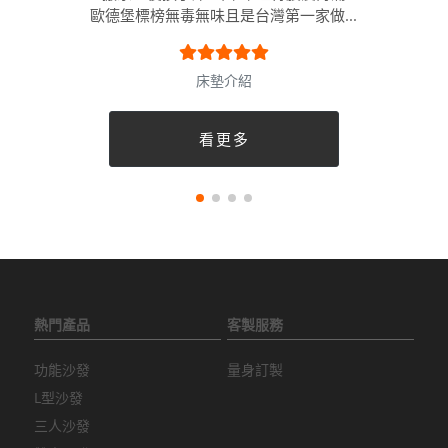
歐德堡標榜無毒無味且是台灣第一家做...
床墊介紹
看更多
熱門產品
客製服務
功能沙發
量身訂製
L型沙發
三人沙發