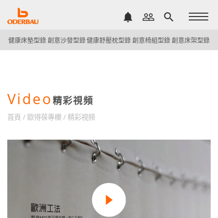
notifications
people_outline
search
健康床墊型錄
創意沙發型錄
健康舒壓枕型錄
創意椅組型錄
創意床架型錄
Video
精彩視頻
首頁
/
歐得葆專欄
/
精彩視頻