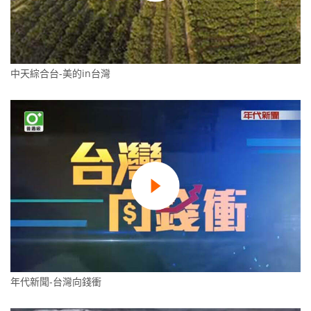
中天綜合台-美的in台灣
年代新聞-台灣向錢衝