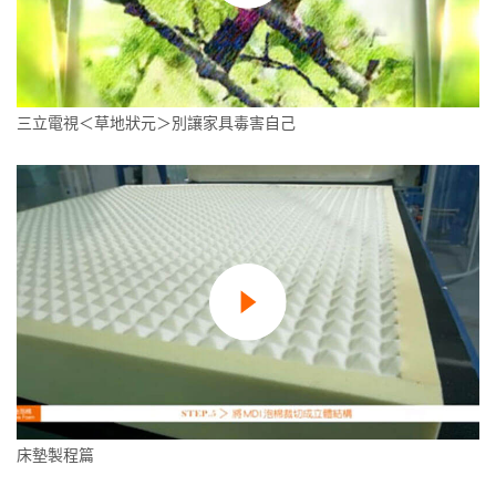
三立電視＜草地狀元＞別讓家具毒害自己
床墊製程篇