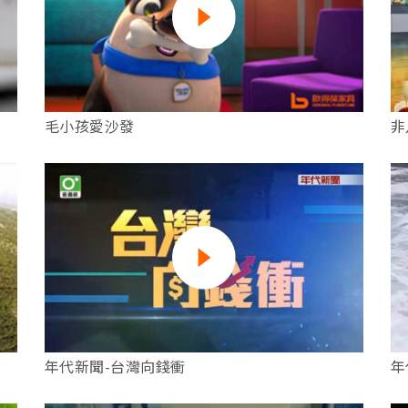
毛小孩愛沙發
非
年代新聞-台灣向錢衝
年