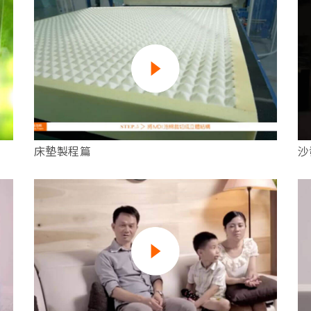
床墊製程篇
沙