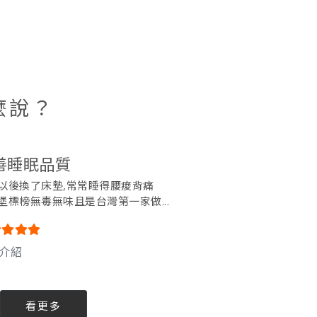
麼說？
善睡眠品質
OD
以後換了床墊,常常睡得腰痠背痛
ODE
堡標榜無毒無味且是台灣第一家做...
ODE
介紹
床墊
看更多