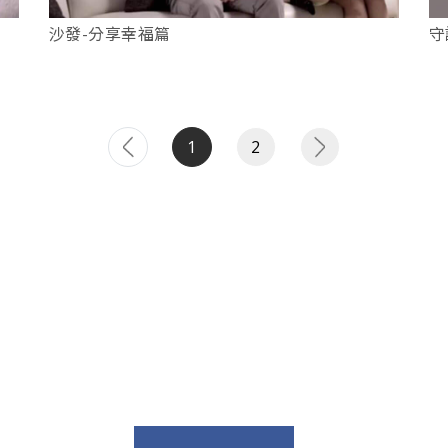
沙發-分享幸福篇
守
1
2