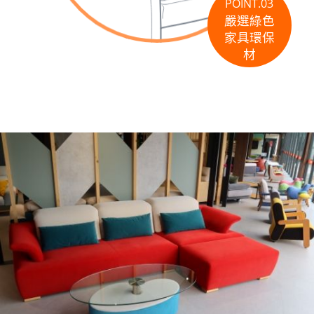
POINT.03
嚴選綠色
家具環保
材