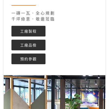
一 磚 一 瓦 ． 全 心 規 劃
千 坪 綠 意 ． 敬 邀 蒞 臨
工廠製程
工廠品檢
預約參觀