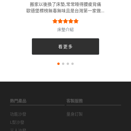
搬家以後換了床墊,常常睡得腰痠背痛
歐德堡標榜無毒無味且是台灣第一家做...
床墊介紹
看更多
熱門產品
客製服務
功能沙發
量身訂製
L型沙發
三人沙發