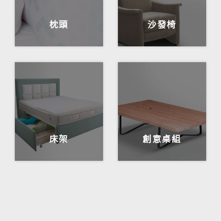
枕頭
沙發椅
床架
創意桌組