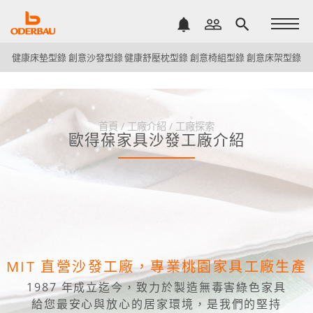
notifications
people_outline
search
健康床墊型錄
創意沙發型錄
健康舒壓枕型錄
創意椅組型錄
創意床架型錄
首頁
/
工廠介紹
/
工廠探索
歐得葆家具沙發工廠介紹
MIT 直營沙發工廠，專業桃園家具工廠生產
1987 年成立迄今，致力於製造無毒害綠色家具
給您最安心與放心的居家環境，是我們的堅持