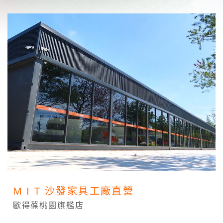
M I T 沙發家具工廠直營
歐得葆桃園旗艦店