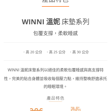
WINNI 溫妮
床墊系列
包覆支撐，柔軟睡感
．
高
20 公分
．高 25
公分
．高 30
公分
WINNI 溫妮床墊系列以絕佳的柔軟
包覆
睡感與高支撐特
性，完美的
貼合身體並
吸收每個壓力點，維持
整晚
舒適承托
的
睡眠環境。