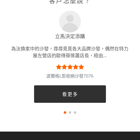
客戶怎麼說？
立馬決定添購
為汰換家中的沙發，尋尋覓覓各大品牌沙發，偶然在特力
屋左營店的歐得葆傢蕭店長，經由...
波爾格L型收納沙發7076
看更多