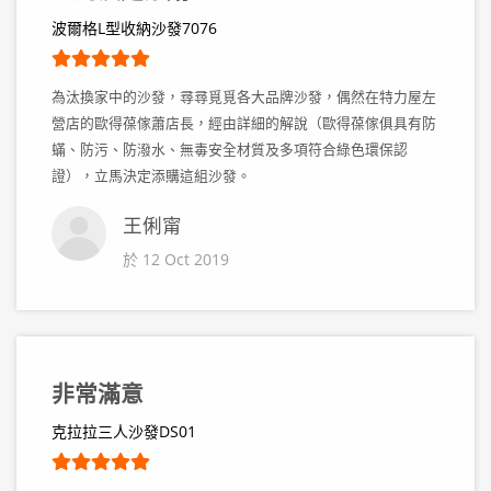
波爾格L型收納沙發7076
為汰換家中的沙發，尋尋覓覓各大品牌沙發，偶然在特力屋左
營店的歐得葆傢蕭店長，經由詳細的解說（歐得葆傢俱具有防
蟎、防污、防潑水、無毒安全材質及多項符合綠色環保認
證），立馬決定添購這組沙發。
王俐甯
於 12 Oct 2019
非常滿意
克拉拉三人沙發DS01