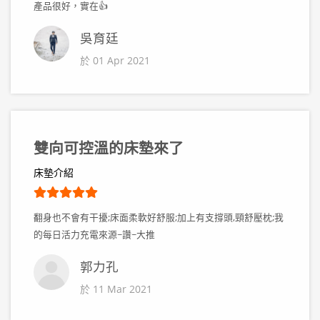
產品很好，實在👍
吳育廷
於 01 Apr 2021
雙向可控溫的床墊來了
床墊介紹
翻身也不會有干擾;床面柔軟好舒服;加上有支撐頭,頸舒壓枕;我
的每日活力充電來源~讚~大推
郭力孔
於 11 Mar 2021