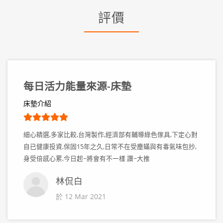
評價
每日活力能量來源-床墊
床墊介紹
細心精選,多家比較,台灣製作,經濟部有輔導綠色傢具,下定心對
自已健康投資,保固15年之久,日常不在受塵蟎與有毒氣味包抄,
身受倍感心累,今日起~將會有不一樣 讚~大推
林侃白
於 12 Mar 2021