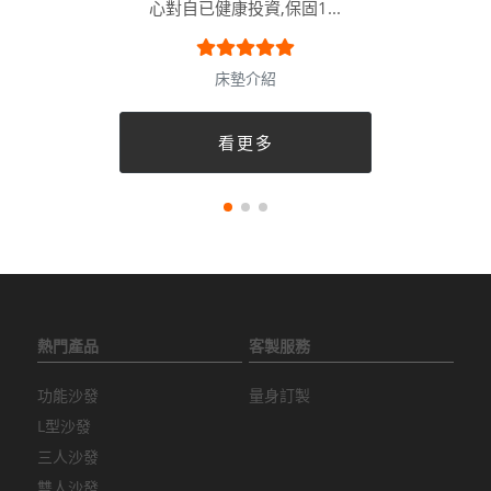
心對自已健康投資,保固1...
床墊介紹
看更多
熱門產品
客製服務
功能沙發
量身訂製
L型沙發
三人沙發
雙人沙發