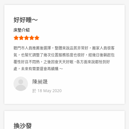
好好睡～
床墊介紹
聽門市人員推薦後選擇，整體來說品質非常好，搬家人員很客
氣，也幫忙調整了幾次位置服務態度也很好，經幾日後躺起包
覆性好且不悶熱，之後因會天天好眠 ~各方面來說都恰到好
處，未來有需要還會再續購 ～
陳昶晟
於 18 May 2020
換沙發