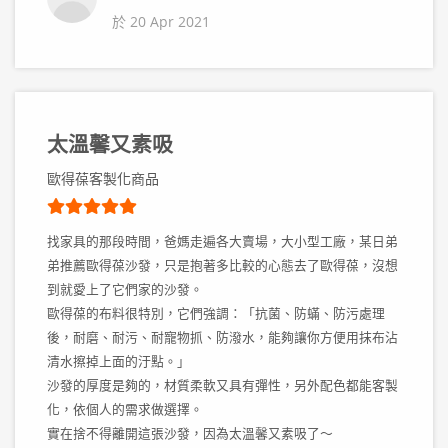
於 20 Apr 2021
太溫馨又素吸
歐得葆客製化商品
找家具的那段時間，爸媽走遍各大賣場，大小型工廠，某日弟
弟推薦歐得葆沙發，只是抱著多比較的心態去了歐得葆，沒想
到就愛上了它們家的沙發。
歐得葆的布料很特別，它們強調：「抗菌、防蟎、防污處理
後，耐磨、耐污、耐寵物抓、防潑水，能夠讓你方便用抹布沾
清水擦掉上面的汙點。」
沙發的厚度是夠的，材質柔軟又具有彈性，另外配色都能客製
化，依個人的需求做選擇。
實在捨不得離開這張沙發，因為太溫馨又素吸了～