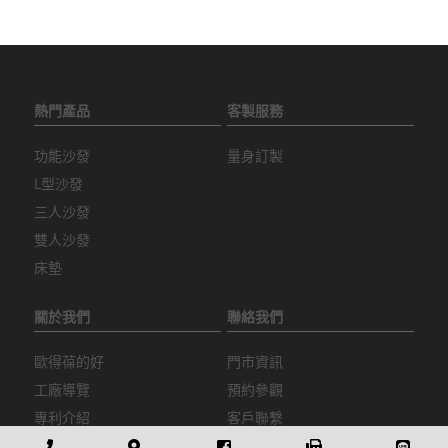
熱門產品
客製服務
功能沙發
量身訂製
L型沙發
三人沙發
雙人沙發
床墊
關於我們
聯絡我們
歐得葆的好
門市資訊
工廠導覽
預約參觀
專利介紹
客戶聯繫