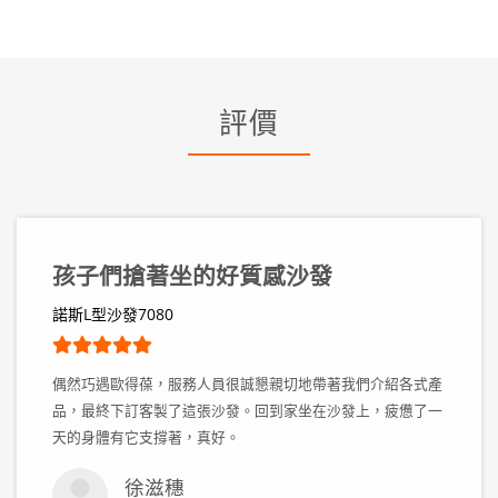
評價
孩子們搶著坐的好質感沙發
諾斯L型沙發7080
偶然巧遇歐得葆，服務人員很誠懇親切地帶著我們介紹各式產
品，最終下訂客製了這張沙發。回到家坐在沙發上，疲憊了一
天的身體有它支撐著，真好。
徐滋穗