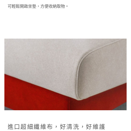
可輕鬆開啟坐墊，方便收納取物。
進口超細纖維布，好清洗，好維護