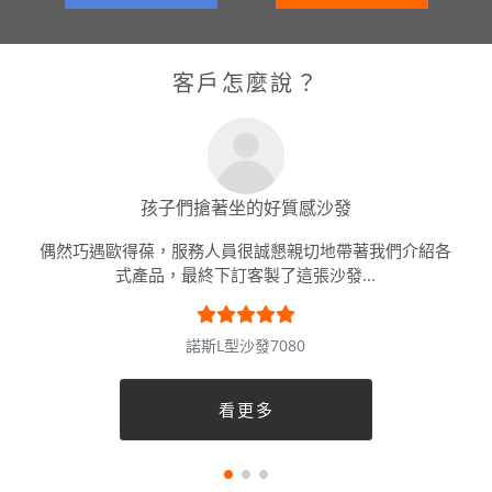
客戶怎麼說？
孩子們搶著坐的好質感沙發
偶然巧遇歐得葆，服務人員很誠懇親切地帶著我們介紹各
式產品，最終下訂客製了這張沙發...
諾斯L型沙發7080
看更多