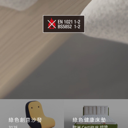
綠色創意沙發
綠色健康床墊
312F
歐洲 CertiPUR 認證