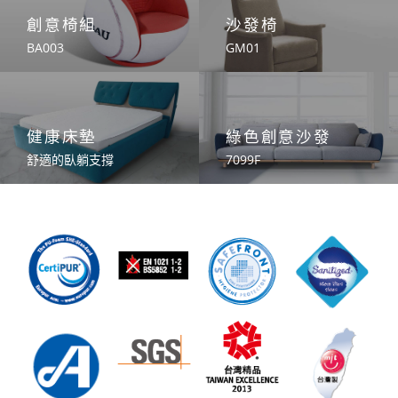
創意椅組
沙發椅
BA003
GM01
健康床墊
綠色創意沙發
舒適的臥躺支撐
7099F